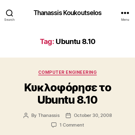
Thanassis Koukoutselos
Search
Menu
Tag:
Ubuntu 8.10
Categories
COMPUTER ENGINEERING
Κυκλοφόρησε το
Ubuntu 8.10
By
Thanassis
October 30, 2008
Post
Post
author
date
on
1 Comment
Κυκλοφόρησε