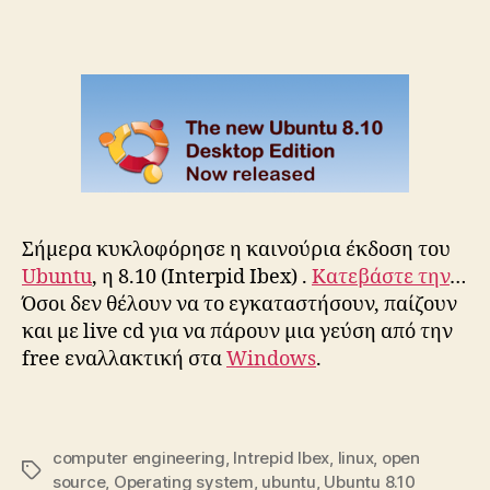
το
Ubuntu
8.10
Σήμερα κυκλοφόρησε η καινούρια έκδοση του
Ubuntu
, η 8.10 (Interpid Ibex) .
Kατεβάστε την
…
Όσοι δεν θέλουν να το εγκαταστήσουν, παίζουν
και με live cd για να πάρουν μια γεύση από την
free εναλλακτική στα
Windows
.
computer engineering
,
Intrepid Ibex
,
linux
,
open
Tags
source
,
Operating system
,
ubuntu
,
Ubuntu 8.10