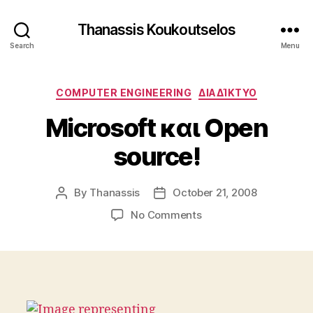
Thanassis Koukoutselos
Search
Menu
Categories
COMPUTER ENGINEERING
ΔΙΑΔΊΚΤΥΟ
Microsoft και Open
source!
By
Thanassis
October 21, 2008
Post
Post
author
date
on
No Comments
Microsoft
και
Open
source!