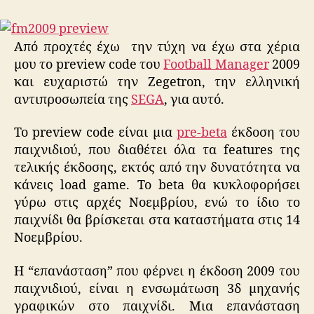
Manager
2009
με
Από προχτές έχω την τύχη να έχω στα χέρια
3d
μου το preview code του
Football Manager
2009
match
και ευχαριστώ την Ζegetron, την ελληνική
engine!
αντιπροσωπεία της
SEGA
, για αυτό.
Το preview code είναι μια
pre-beta
έκδοση του
παιχνιδιού, που διαθέτει όλα τα features της
τελικής έκδοσης, εκτός από την δυνατότητα να
κάνεις load game. To beta θα κυκλοφορήσει
γύρω στις αρχές Νοεμβρίου, ενώ το ίδιο το
παιχνίδι θα βρίσκεται στα καταστήματα στις 14
Νοεμβρίου.
Η “επανάσταση” που φέρνει η έκδοση 2009 του
παιχνιδιού, είναι η ενσωμάτωση 3δ μηχανής
γραφικών στο παιχνίδι. Μια επανάσταση