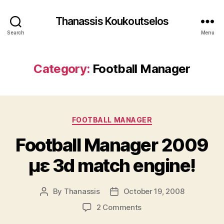
Thanassis Koukoutselos
Search
Menu
Category:
Football Manager
Categories
FOOTBALL MANAGER
Football Manager 2009
με 3d match engine!
By
Thanassis
October 19, 2008
Post
Post
author
date
on
2 Comments
Football