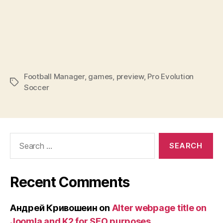
Football Manager
,
games
,
preview
,
Pro Evolution
Tags
Soccer
Search
for:
Recent Comments
Андрей Кривошеин
on
Alter webpage title on
Joomla and K2 for SEO purposes