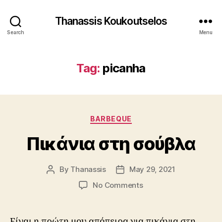
Thanassis Koukoutselos
Search
Menu
Tag:
picanha
Categories
BARBEQUE
Πικάνια στη σούβλα
By
Thanassis
May 29, 2021
Post
Post
author
date
on
No Comments
Πικάνια
στη
σούβλα
Είναι η πρώτη μου απόπειρα για πικάνια στη