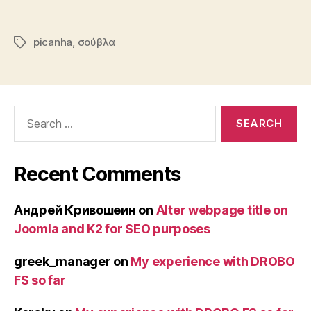
picanha
,
σούβλα
Tags
Search
for:
Recent Comments
Андрей Кривошеин
on
Alter webpage title on
Joomla and K2 for SEO purposes
greek_manager
on
My experience with DROBO
FS so far