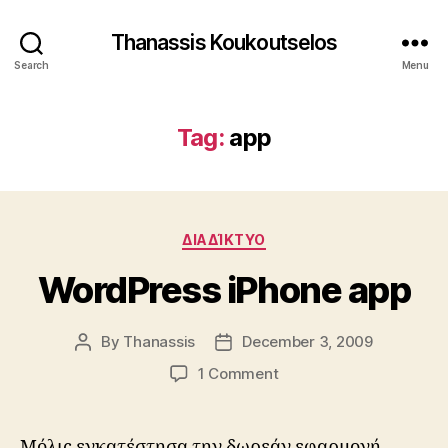
Thanassis Koukoutselos
Search
Menu
Tag:
app
Categories
ΔΙΑΔΊΚΤΥΟ
WordPress iPhone app
By
Thanassis
December 3, 2009
Post
Post
author
date
on
1 Comment
WordPress
iPhone
app
Μόλις εγκατέστησα την δωρεάν εφαρμογή