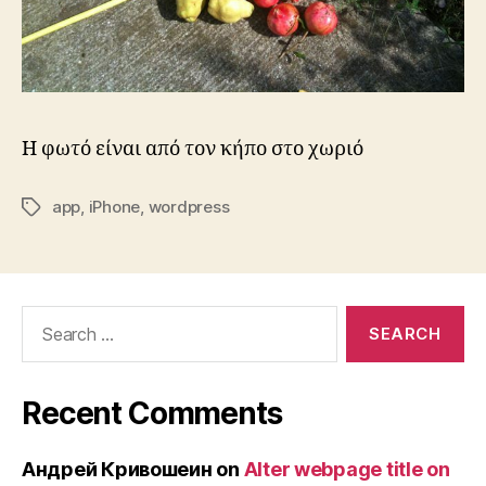
Η φωτό είναι από τον κήπο στο χωριό
app
,
iPhone
,
wordpress
Tags
Search
for:
Recent Comments
Андрей Кривошеин
on
Alter webpage title on